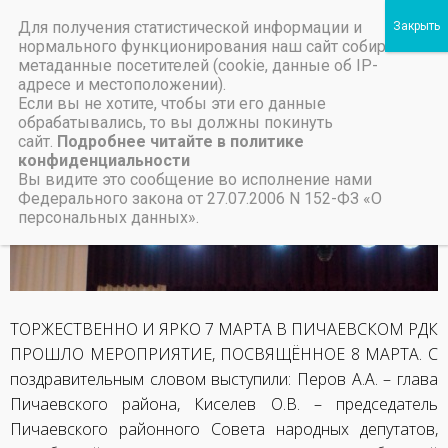
Для получения статистической информации и
Пичаевский дом культуры
нормального функционирования наш сайт собирает
метаданные посетителей (cookie, данные об IP-
Независимая оценка качества организаций культуры Тамбовской области
Министерство культуры Тамбовской области
Льготы на предоставление платных услуг
«БУКЕТ ПОЖЕЛАНИЙ»
адресе и местоположении).
Если вы не хотите, чтобы эти его данные
обрабатывались, то вы должны покинуть
11 марта, 2019
сайт.
Подробнее читайте в политике
конфиденциальности
Вы видите это сообщение во исполнение нами
НАЗАД
ВПЕРЕД
Федерального закона от 27.07.2006 N 152-ФЗ «О
10 МАРТА 2019г.
«ПЕЙЗАЖИ РОДИНЫ»
персональных данных».
ТОРЖЕСТВЕННО И ЯРКО 7 МАРТА В ПИЧАЕВСКОМ РДК
ПРОШЛО МЕРОПРИЯТИЕ, ПОСВЯЩЁННОЕ 8 МАРТА. С
поздравительным словом выступили: Перов А.А. – глава
Пичаевского района, Киселев О.В. – председатель
Пичаевского районного Совета народных депутатов,