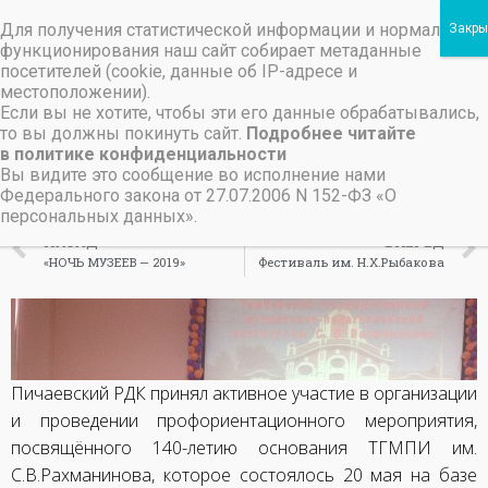
Для получения статистической информации и нормального
Пичаевский дом культуры
функционирования наш сайт собирает метаданные
посетителей (cookie, данные об IP-адресе и
Независимая оценка качества организаций культуры Тамбовской области
Министерство культуры Тамбовской области
«ПРОФОРИЕНТАЦИОНН
местоположении).
Если вы не хотите, чтобы эти его данные обрабатывались,
МЕРОПРИЯТИЕ»
то вы должны покинуть сайт.
Подробнее читайте
в политике конфиденциальности
Вы видите это сообщение во исполнение нами
22 мая, 2019
Федерального закона от 27.07.2006 N 152-ФЗ «О
персональных данных».
НАЗАД
ВПЕРЕД
«НОЧЬ МУЗЕЕВ — 2019»
Фестиваль им. Н.Х.Рыбакова
Пичаевский РДК принял активное участие в организации
и проведении профориентационного мероприятия,
посвящённого 140-летию основания ТГМПИ им.
С.В.Рахманинова, которое состоялось 20 мая на базе