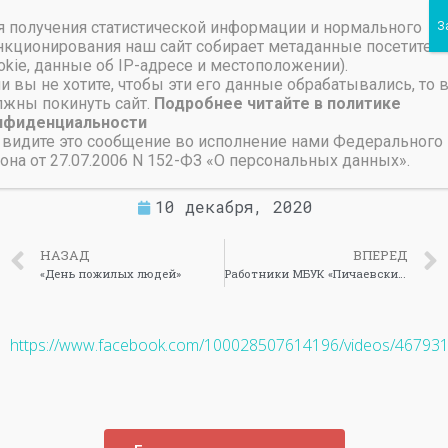
 получения статистической информации и нормального
Пичаевский дом культуры
кционирования наш сайт собирает метаданные посетител
okie, данные об IP-адресе и местоположении).
Независимая оценка качества организаций культуры Тамбовской области
Поздравление с Днём
и вы не хотите, чтобы эти его данные обрабатывались, то 
лжны покинуть сайт.
Подробнее читайте в политике
учителя от вокальной
нфиденциальности
 видите это сообщение во исполнение нами Федерального
группы «Домисоль»
она от 27.07.2006 N 152-ФЗ «О персональных данных».
10 декабря, 2020
НАЗАД
ВПЕРЕД
«День пожилых людей»
Работники МБУК «Пичаевский РДК» поздравляют жителей района с Покровом Пресвятой Богородицы.
https://www.facebook.com/100028507614196/videos/46793