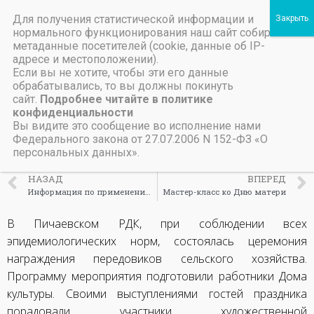
Для получения статистической информации и
Пичаевский дом культуры
нормального функционирования наш сайт собирает
метаданные посетителей (cookie, данные об IP-
Независимая оценка качества организаций культуры Тамбовской области
Министерство культуры Тамбовской области
Льготы на предоставление платных услуг
Награждение
адресе и местоположении).
Если вы не хотите, чтобы эти его данные
передовиков сельского
обрабатывались, то вы должны покинуть
сайт.
Подробнее читайте в политике
хозяйства
конфиденциальности
Вы видите это сообщение во исполнение нами
Федерального закона от 27.07.2006 N 152-ФЗ «О
20 декабря, 2021
персональных данных».
НАЗАД
ВПЕРЕД
Информация по применению, хранению и реализации пиротехнических изделий бытового назначения.
Мастер-класс ко Дню матери
В Пичаевском РДК, при соблюдении всех
эпидемиологических норм, состоялась церемония
награждения передовиков сельского хозяйства.
Программу мероприятия подготовили работники Дома
культуры. Своими выступлениями гостей праздника
порадовали участники художественной