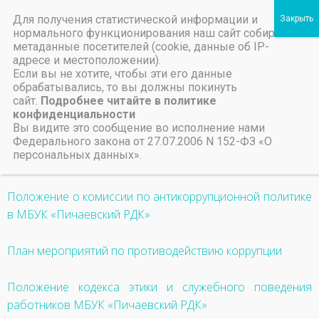
Для получения статистической информации и
Пичаевский дом культуры
нормального функционирования наш сайт собирает
метаданные посетителей (cookie, данные об IP-
Независимая оценка качества организаций культуры Тамбовской области
Министерство культуры Тамбовской области
Льготы на предоставление платных услуг
адресе и местоположении).
30 декабря, 2022
Если вы не хотите, чтобы эти его данные
обрабатывались, то вы должны покинуть
НАЗАД
ВПЕРЕД
сайт.
Подробнее читайте в политике
Предыдущая запись
В Пичаевском РДК прошел новогодний бал «Новый год у ворот» #Пичаевскийрайон
конфиденциальности
Вы видите это сообщение во исполнение нами
Приказ «О создании комиссии по противодействию
Федерального закона от 27.07.2006 N 152-ФЗ «О
персональных данных».
коррупции»
Положение о комиссии по антикоррупционной политике
в МБУК «Пичаевский РДК»
План мероприятий по противодействию коррупции
Положение кодекса этики и служебного поведения
работников МБУК «Пичаевский РДК»