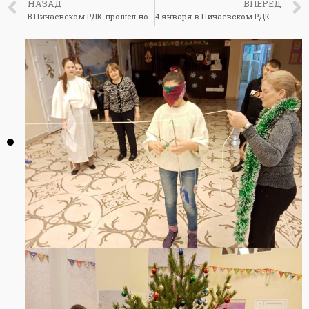
НАЗАД
ВПЕРЕД
В Пичаевском РДК прошел новогодний бал «Новый год у ворот» #Пичаевскийрайон
4 января в Пичаевском РДК прошли Новогодние встречи Деда Мороза и Снегурочки. Проведена развлекательно-игровая программа, организована детская дискотека. #Пичаевскийрайон