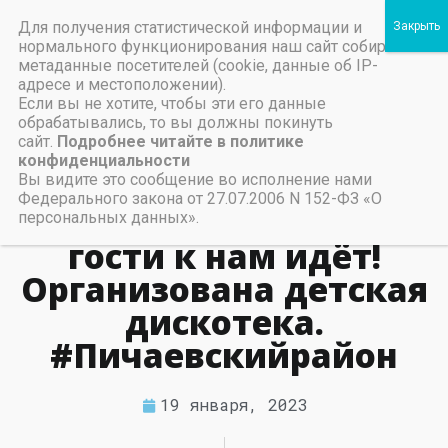
Для получения статистической информации и
Пичаевский дом культуры
нормального функционирования наш сайт собирает
метаданные посетителей (cookie, данные об IP-
Независимая оценка качества организаций культуры Тамбовской области
Министерство культуры Тамбовской области
Льготы на предоставление платных услуг
3 января в Пичаевском
адресе и местоположении).
Если вы не хотите, чтобы эти его данные
РДК прошла
обрабатывались, то вы должны покинуть
сайт.
Подробнее читайте в политике
развлекательно-
конфиденциальности
игровая программа «А
Вы видите это сообщение во исполнение нами
Федерального закона от 27.07.2006 N 152-ФЗ «О
у нас Новый год! Ёлка в
персональных данных».
гости к нам идёт!
Организована детская
дискотека.
#Пичаевскийрайон
19 января, 2023