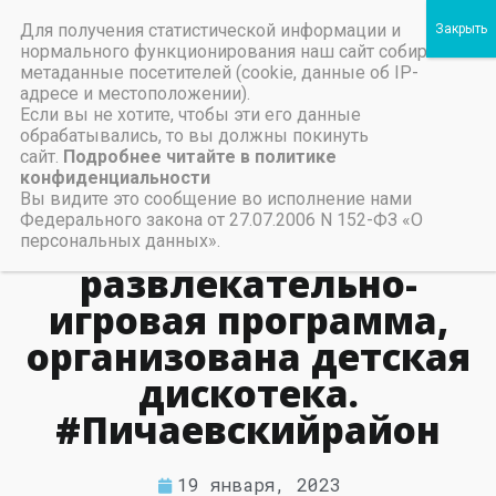
Для получения статистической информации и
Пичаевский дом культуры
нормального функционирования наш сайт собирает
метаданные посетителей (cookie, данные об IP-
Независимая оценка качества организаций культуры Тамбовской области
Министерство культуры Тамбовской области
Льготы на предоставление платных услуг
4 января в Пичаевском
адресе и местоположении).
Если вы не хотите, чтобы эти его данные
РДК прошли
обрабатывались, то вы должны покинуть
сайт.
Подробнее читайте в политике
Новогодние встречи
конфиденциальности
Деда Мороза и
Вы видите это сообщение во исполнение нами
Федерального закона от 27.07.2006 N 152-ФЗ «О
Снегурочки. Проведена
персональных данных».
развлекательно-
игровая программа,
организована детская
дискотека.
#Пичаевскийрайон
19 января, 2023