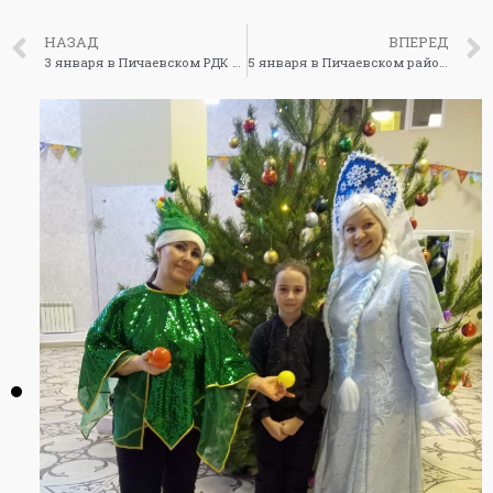
НАЗАД
ВПЕРЕД
3 января в Пичаевском РДК прошла развлекательно-игровая программа «А у нас Новый год! Ёлка в гости к нам идёт! Организована детская дискотека. #Пичаевскийрайон
5 января в Пичаевском районном Доме культуры прошла развлекательно-игровая программа для детей района. В завершении праздника была организована веселая детская дискотека. #Пичаевскийрайон