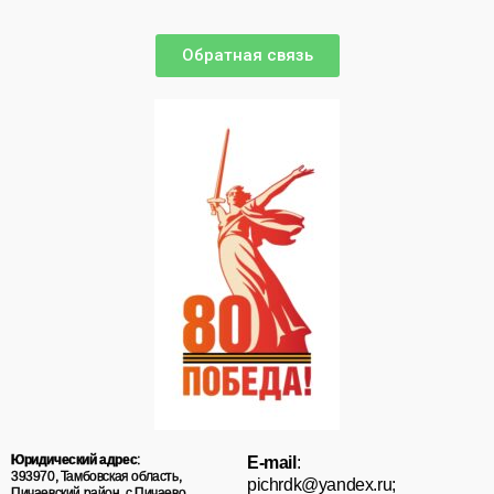
Обратная связь
Юридический адрес
:
E-mail
:
393970, Тамбовская область,
pichrdk@yаndex.ru;
Пичаевский район, с.Пичаево,