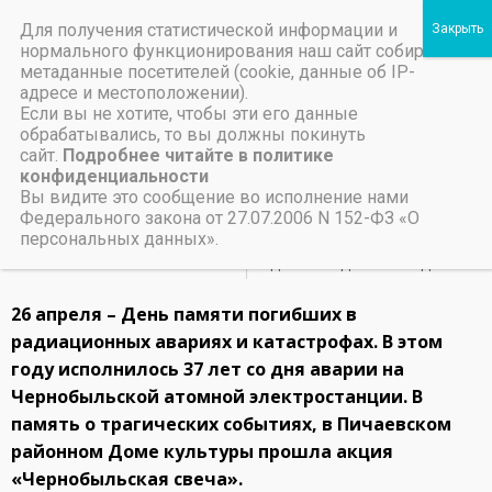
Для получения статистической информации и
Пичаевский дом культуры
нормального функционирования наш сайт собирает
метаданные посетителей (cookie, данные об IP-
Независимая оценка качества организаций культуры Тамбовской области
Министерство культуры Тамбовской области
Льготы на предоставление платных услуг
«ЧЕРНОБЫЛЬСКАЯ
адресе и местоположении).
Если вы не хотите, чтобы эти его данные
СВЕЧА»
обрабатывались, то вы должны покинуть
сайт.
Подробнее читайте в политике
конфиденциальности
28 апреля, 2023
Вы видите это сообщение во исполнение нами
Федерального закона от 27.07.2006 N 152-ФЗ «О
персональных данных».
НАЗАД
ВПЕРЕД
«А МУЗЫ НЕ МОЛЧАЛИ…»
«С ДНЁМ РОЖДЕНИЯ ПОБЕДА!»
26 апреля – День памяти погибших в
радиационных авариях и катастрофах. В этом
году исполнилось 37 лет со дня аварии на
Чернобыльской атомной электростанции. В
память о трагических событиях, в Пичаевском
районном Доме культуры прошла акция
«Чернобыльская свеча».