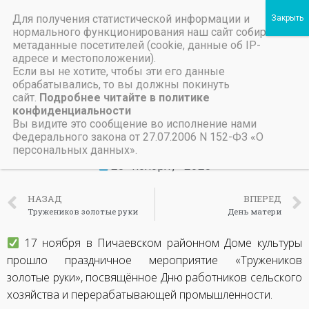
Для получения статистической информации и
Пичаевский дом культуры
нормального функционирования наш сайт собирает
метаданные посетителей (cookie, данные об IP-
Независимая оценка качества организаций культуры Тамбовской области
Министерство культуры Тамбовской области
Льготы на предоставление платных услуг
День работника
адресе и местоположении).
Если вы не хотите, чтобы эти его данные
сельского хозяйства и
обрабатывались, то вы должны покинуть
сайт.
Подробнее читайте в политике
перерабатывающей
конфиденциальности
промышленности
Вы видите это сообщение во исполнение нами
Федерального закона от 27.07.2006 N 152-ФЗ «О
персональных данных».
23 ноября, 2023
НАЗАД
ВПЕРЕД
Тружеников золотые руки
День матери
17 ноября в Пичаевском районном Доме культуры
прошло праздничное мероприятие «Тружеников
золотые руки», посвящённое Дню работников сельского
хозяйства и перерабатывающей промышленности.