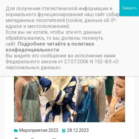
Для получения статистической информации и
Пичаевский дом культуры
нормального функционирования наш сайт собирает
метаданные посетителей (cookie, данные об IP-
Независимая оценка качества организаций культуры Тамбовской области
Министерство культуры Тамбовской области
Льготы на предоставление платных услуг
адресе и местоположении).
Если вы не хотите, чтобы эти его данные
обрабатывались, то вы должны покинуть
сайт.
Подробнее читайте в политике
конфиденциальности
Вы видите это сообщение во исполнение нами
Федерального закона от 27.07.2006 N 152-ФЗ «О
персональных данных».
Мероприятия 2023
28.12.2023