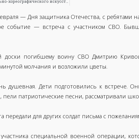
Межрегиональный фестиваль-конкурс вокально-хореографического искусства «Золотой Витязь»
евраля — Дня защитника Отечества, с ребятами 
е событие — встреча с участником СВО. Бывш
ой доски погибшему воину СВО Дмитрию Кривош
 минутой молчания и возложили цветы.
нь душевная. Дети подготовились к встрече. О
и, пели патриотические песни, рассматривали шк
а передали для других солдат письма с пожелания
 участника специальной военной операции, кот