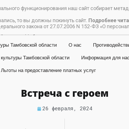
ский дом культуры
льного функционирования наш сайт собирает метада
 учреждение культуры «Пичаевский Дом культуры»
вались, то вы должны покинуть сайт.
Подробнее чита
рального закона от 27.07.2006 N 152-ФЗ «О персона
Афиши
Документы
Коллективы
Контакты
туры Тамбовской области
О нас
Противодейств
 культуры Тамбовской области
Информация для на
Льготы на предоставление платных услуг
Встреча с героем
26 февраля, 2024