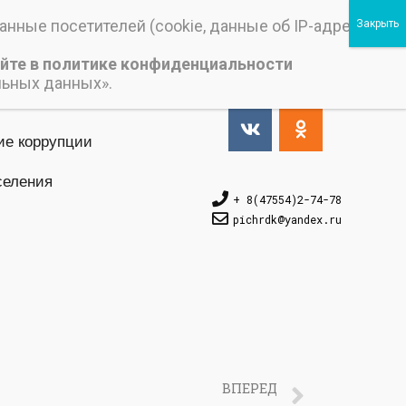
нные посетителей (cookie, данные об IP-адресе и
йте в политике конфиденциальности
Версия_для_слабовидящих
льных данных».
ие коррупции
селения
+ 8(47554)2-74-78
pichrdk@yаndex.ru
ВПЕРЕД