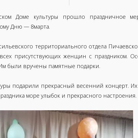
ьском Доме культуры прошло праздничное мер
му Дню — 8марта.
сильевского территориального отдела Пичаевско
 всех присутствующих женщин с праздником. Ос
 Им были вручены памятные подарки.
туры подарили прекрасный весенний концерт. Их
праздника море улыбок и прекрасного настроения.