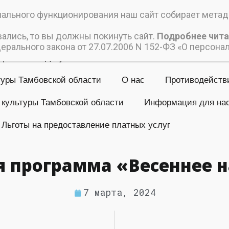
ский дом культуры
льного функционирования наш сайт собирает метада
 учреждение культуры «Пичаевский Дом культуры»
вались, то вы должны покинуть сайт.
Подробнее чита
рального закона от 27.07.2006 N 152-ФЗ «О персона
Афиши
Документы
Коллективы
Контакты
туры Тамбовской области
О нас
Противодейств
 культуры Тамбовской области
Информация для на
Льготы на предоставление платных услуг
 программа «Весеннее 
7 марта, 2024