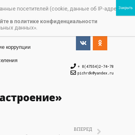
нные посетителей (cookie, данные об IP-адресе и
йте в политике конфиденциальности
Версия_для_слабовидящих
льных данных».
ие коррупции
селения
+ 8(47554)2-74-78
pichrdk@yаndex.ru
настроение»
ВПЕРЕД