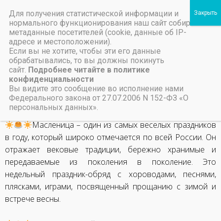
Для получения статистической информации и
Пичаевский дом культуры
нормального функционирования наш сайт собирает
метаданные посетителей (cookie, данные об IP-
Независимая оценка качества организаций культуры Тамбовской области
Министерство культуры Тамбовской области
Льготы на предоставление платных услуг
Масленица 2024
адресе и местоположении).
Если вы не хотите, чтобы эти его данные
обрабатывались, то вы должны покинуть
19 марта, 2024
сайт.
Подробнее читайте в политике
конфиденциальности
Вы видите это сообщение во исполнение нами
НАЗАД
ВПЕРЕД
Федерального закона от 27.07.2006 N 152-ФЗ «О
Семья — любви великой царство
Встреча с фотографом «Искусство границ не имеет»
персональных данных».
Масленица – один из самых веселых праздников
в году, который широко отмечается по всей России. Он
отражает вековые традиции, бережно хранимые и
передаваемые из поколения в поколение. Это
недельный праздник-обряд с хороводами, песнями,
плясками, играми, посвященный прощанию с зимой и
встрече весны.