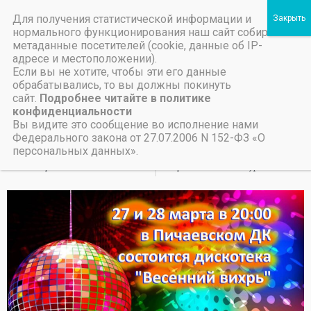
Для получения статистической информации и
Пичаевский дом культуры
нормального функционирования наш сайт собирает
метаданные посетителей (cookie, данные об IP-
Независимая оценка качества организаций культуры Тамбовской области
Министерство культуры Тамбовской области
Льготы на предоставление платных услуг
Музыкальные вечера
адресе и местоположении).
Если вы не хотите, чтобы эти его данные
отдыха
обрабатывались, то вы должны покинуть
сайт.
Подробнее читайте в политике
конфиденциальности
27 марта, 2024
Вы видите это сообщение во исполнение нами
Федерального закона от 27.07.2006 N 152-ФЗ «О
персональных данных».
НАЗАД
ВПЕРЕД
Вечер памяти
III Всероссийский конкурсмолодых исполнителей на духовых инструментах им. В.И. Агапкина