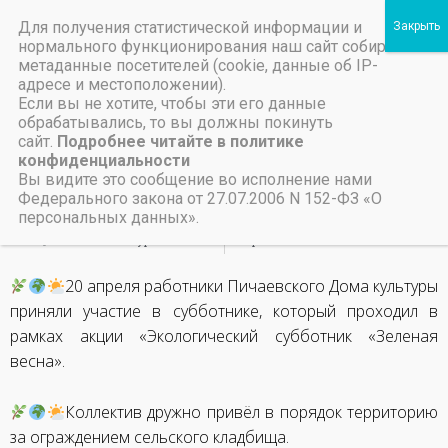
Для получения статистической информации и
Пичаевский дом культуры
нормального функционирования наш сайт собирает
метаданные посетителей (cookie, данные об IP-
Независимая оценка качества организаций культуры Тамбовской области
Министерство культуры Тамбовской области
Льготы на предоставление платных услуг
Экологический
адресе и местоположении).
Если вы не хотите, чтобы эти его данные
субботник
обрабатывались, то вы должны покинуть
сайт.
Подробнее читайте в политике
конфиденциальности
22 апреля, 2024
Вы видите это сообщение во исполнение нами
Федерального закона от 27.07.2006 N 152-ФЗ «О
персональных данных».
НАЗАД
ВПЕРЕД
Фестиваль-конкурс «Поем все вместе родные песни»
Театральная постановка «А зори здесь тихие»
20 апреля работники Пичаевского Дома культуры
приняли участие в субботнике, который проходил в
рамках акции «Экологический субботник «Зеленая
весна».
Коллектив дружно привёл в порядок территорию
за ограждением сельского кладбища.