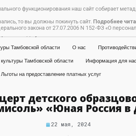
ский дом культуры
льного функционирования наш сайт собирает метада
 учреждение культуры «Пичаевский Дом культуры»
вались, то вы должны покинуть сайт.
Подробнее чита
рального закона от 27.07.2006 N 152-ФЗ «О персона
Афиши
Документы
Коллективы
Контакты
туры Тамбовской области
О нас
Противодейств
 культуры Тамбовской области
Информация для на
Льготы на предоставление платных услуг
церт детского образцово
исоль» «Юная Россия в 
22 мая, 2024