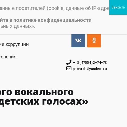
нные посетителей (cookie, данные об IP-адресе и
йте в политике конфиденциальности
Версия_для_слабовидящих
льных данных».
ие коррупции
селения
+ 8(47554)2-74-78
pichrdk@yаndex.ru
го вокального
детских голосах»