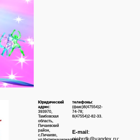
Юридический
телефоны
:
адрес
:
(факс)8(47554)2-
393970,
74-78;
Тамбовская
8(47554)2-82-33.
область,
Пичаевский
район,
E-mail
:
с.Пичаево,
pichrdk@yаndex.ru;
ул.Интернациональная,