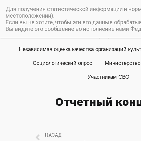
Пичаев
Для получения статистической информации и норма
местоположении).
Муниципальное бюджетное
Если вы не хотите, чтобы эти его данные обрабаты
Вы видите это сообщение во исполнение нами Феде
Главная
Мероприятия
Независимая оценка качества организаций куль
Социологический опрос
Министерство
Участникам СВО
Отчетный конц
НАЗАД