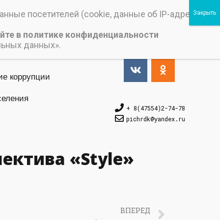
нные посетителей (cookie, данные об IP-адресе и
йте в политике конфиденциальности
Версия_для_слабовидящих
льных данных».
ие коррупции
селения
+ 8(47554)2-74-78
pichrdk@yаndex.ru
ектива «Style»
ВПЕРЕД