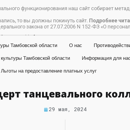
ский дом культуры
льного функционирования наш сайт собирает метада
 учреждение культуры «Пичаевский Дом культуры»
вались, то вы должны покинуть сайт.
Подробнее чита
рального закона от 27.07.2006 N 152-ФЗ «О персона
Афиши
Документы
Коллективы
Контакты
туры Тамбовской области
О нас
Противодейств
 культуры Тамбовской области
Информация для на
Льготы на предоставление платных услуг
ерт танцевального колл
29 мая, 2024