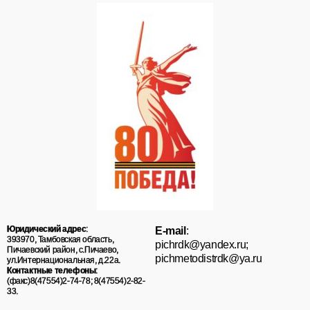
Юридический адрес
:
E-mail
:
393970, Тамбовская область,
pichrdk@yаndex.ru;
Пичаевский район, с.Пичаево,
pichmetodistrdk@ya.ru
ул.Интернациональная, д.22а.
Контактные телефоны
:
(факс)8(47554)2-74-78; 8(47554)2-82-
33.