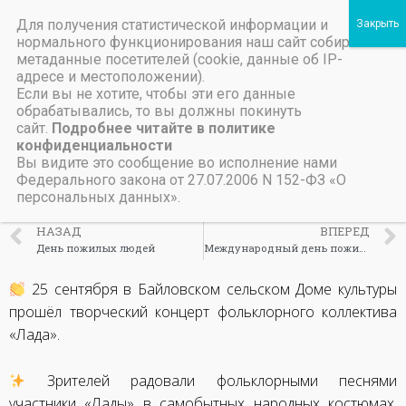
Для получения статистической информации и
Пичаевский дом культуры
нормального функционирования наш сайт собирает
метаданные посетителей (cookie, данные об IP-
Независимая оценка качества организаций культуры Тамбовской области
Министерство культуры Тамбовской области
Льготы на предоставление платных услуг
Вечер-встреча с
адресе и местоположении).
Если вы не хотите, чтобы эти его данные
фольклорным
обрабатывались, то вы должны покинуть
сайт.
Подробнее читайте в политике
коллективом «Лада»
конфиденциальности
Вы видите это сообщение во исполнение нами
Федерального закона от 27.07.2006 N 152-ФЗ «О
26 сентября, 2024
персональных данных».
НАЗАД
ВПЕРЕД
День пожилых людей
Международный день пожилых людей
25 сентября в Байловском сельском Доме культуры
прошёл творческий концерт фольклорного коллектива
«Лада».
Зрителей радовали фольклорными песнями
участники «Лады» в самобытных народных костюмах.