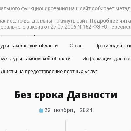
ский дом культуры
льного функционирования наш сайт собирает метада
 учреждение культуры «Пичаевский Дом культуры»
вались, то вы должны покинуть сайт.
Подробнее чита
рального закона от 27.07.2006 N 152-ФЗ «О персона
Афиши
Документы
Коллективы
Контакты
туры Тамбовской области
О нас
Противодейств
 культуры Тамбовской области
Информация для на
Льготы на предоставление платных услуг
Без срока Давности
22 ноября, 2024