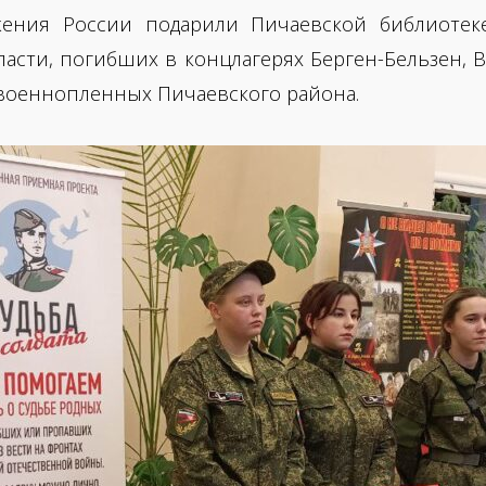
ения России подарили Пичаевской библиотеке
асти, погибших в концлагерях Берген-Бельзен, Ви
военнопленных Пичаевского района.