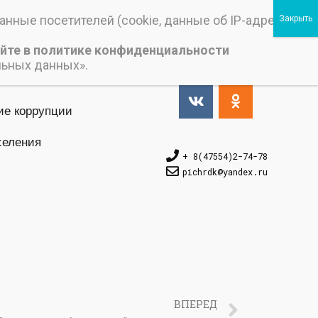
нные посетителей (cookie, данные об IP-адресе и
йте в политике конфиденциальности
Версия_для_слабовидящих
льных данных».
ие коррупции
селения
+ 8(47554)2-74-78
pichrdk@yаndex.ru
ВПЕРЕД