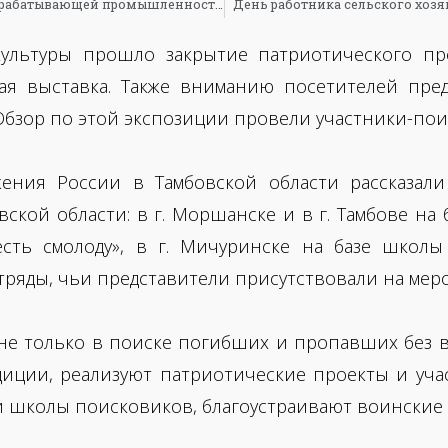
День работников сельского хозяйства и перерабатывающей промышленности
День работника сельского хоз
льтуры прошло закрытие патриотического про
ая выставка. Также вниманию посетителей пре
Обзор по этой экспозиции провели участники-пои
ения России в Тамбовской области рассказали
овской области: в г. Моршанске и в г. Тамбове н
есть смолоду», в г. Мичуринске на базе школ
ряды, чьи представители присутствовали на мер
не только в поиске погибших и пропавших без 
иции, реализуют патриотические проекты и учас
 школы поисковиков, благоустраивают воинские 