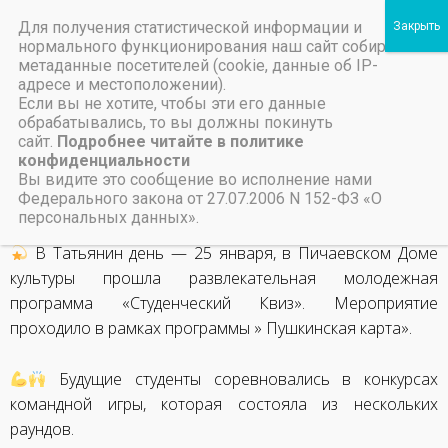
Для получения статистической информации и
Пичаевский дом культуры
нормального функционирования наш сайт собирает
метаданные посетителей (cookie, данные об IP-
Независимая оценка качества организаций культуры Тамбовской области
Министерство культуры Тамбовской области
Льготы на предоставление платных услуг
Студенческий квиз
адресе и местоположении).
Если вы не хотите, чтобы эти его данные
обрабатывались, то вы должны покинуть
27 января, 2025
сайт.
Подробнее читайте в политике
конфиденциальности
Вы видите это сообщение во исполнение нами
НАЗАД
ВПЕРЕД
Федерального закона от 27.07.2006 N 152-ФЗ «О
Лучший работник культуры
Акция «Мы помним! Мы гордимся!»
персональных данных».
В Татьянин день — 25 января, в Пичаевском Доме
культуры прошла развлекательная молодежная
программа «Студенческий Квиз». Мероприятие
проходило в рамках программы » Пушкинская карта».
Будущие студенты соревновались в конкурсах
командной игры, которая состояла из нескольких
раундов.