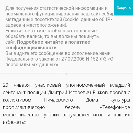
Для получения статистической информации и
Пичаевский дом культуры
нормального функционирования наш сайт собирает
метаданные посетителей (cookie, данные об IP-
Независимая оценка качества организаций культуры Тамбовской области
Министерство культуры Тамбовской области
Льготы на предоставление платных услуг
Осторожно,
адресе и местоположении).
Если вы не хотите, чтобы эти его данные
мошенники!
обрабатывались, то вы должны покинуть
сайт.
Подробнее читайте в политике
конфиденциальности
30 января, 2025
Вы видите это сообщение во исполнение нами
Федерального закона от 27.07.2006 N 152-ФЗ «О
персональных данных».
НАЗАД
ВПЕРЕД
Акция «Мы помним! Мы гордимся!»
День воинской славы. Сталинград.
29 января участковый уполномоченный младший
лейтенант полиции Дмитрий Игоревич Рыжов провёл с
коллективом Пичаевского Дома культуры
профилактическую беседу «Телефонное
мошенничество: уловки злоумышленников и как их
избежать».