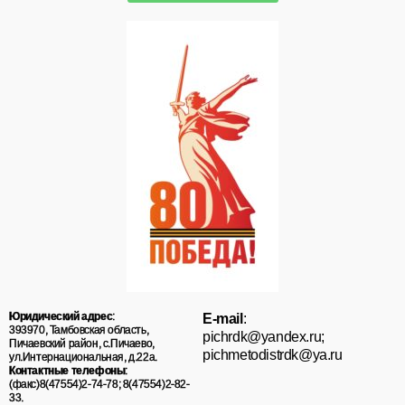
Юридический адрес
:
E-mail
:
393970, Тамбовская область,
pichrdk@yаndex.ru;
Пичаевский район, с.Пичаево,
pichmetodistrdk@ya.ru
ул.Интернациональная, д.22а.
Контактные телефоны
:
(факс)8(47554)2-74-78; 8(47554)2-82-
33.