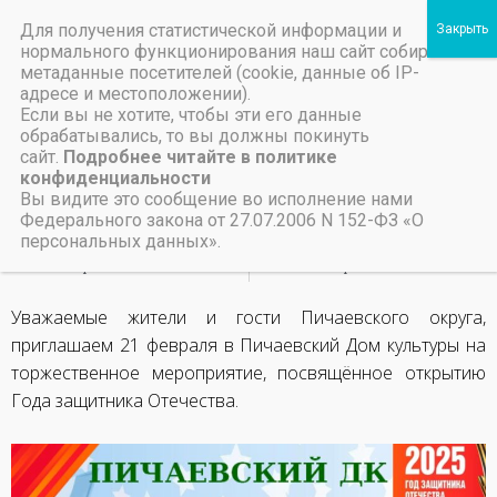
Для получения статистической информации и
Пичаевский дом культуры
нормального функционирования наш сайт собирает
метаданные посетителей (cookie, данные об IP-
Независимая оценка качества организаций культуры Тамбовской области
Министерство культуры Тамбовской области
Льготы на предоставление платных услуг
День защитника
адресе и местоположении).
Если вы не хотите, чтобы эти его данные
Отечества
обрабатывались, то вы должны покинуть
сайт.
Подробнее читайте в политике
конфиденциальности
18 февраля, 2025
Вы видите это сообщение во исполнение нами
Федерального закона от 27.07.2006 N 152-ФЗ «О
персональных данных».
НАЗАД
ВПЕРЕД
Эхо Афганской войны
Эхо Афганской войны
Уважаемые жители и гости Пичаевского округа,
приглашаем 21 февраля в Пичаевский Дом культуры на
торжественное мероприятие, посвящённое открытию
Года защитника Отечества.