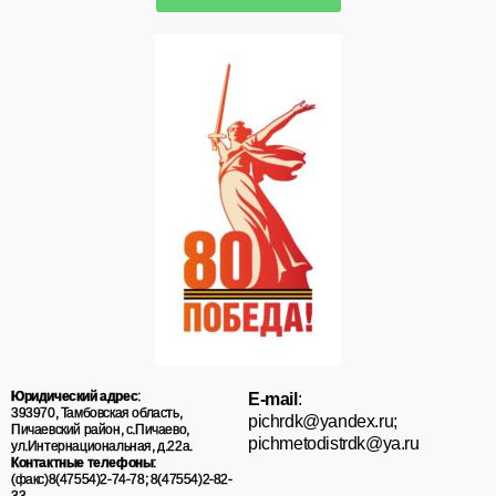
Юридический адрес
:
E-mail
:
393970, Тамбовская область,
pichrdk@yаndex.ru;
Пичаевский район, с.Пичаево,
pichmetodistrdk@ya.ru
ул.Интернациональная, д.22а.
Контактные телефоны
:
(факс)8(47554)2-74-78; 8(47554)2-82-