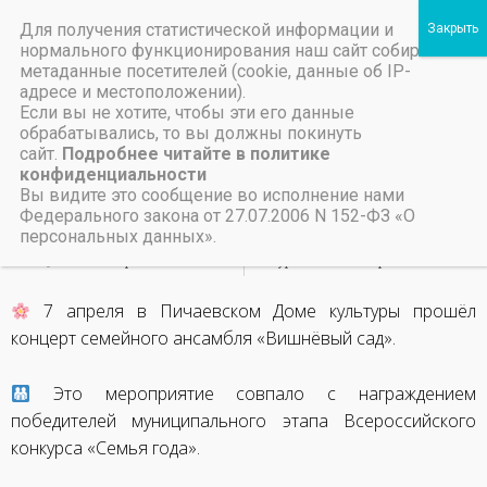
Для получения статистической информации и
Пичаевский дом культуры
нормального функционирования наш сайт собирает
метаданные посетителей (cookie, данные об IP-
Независимая оценка качества организаций культуры Тамбовской области
Министерство культуры Тамбовской области
Льготы на предоставление платных услуг
Семейный ансамбль
адресе и местоположении).
Если вы не хотите, чтобы эти его данные
«Вишневый сад»
обрабатывались, то вы должны покинуть
сайт.
Подробнее читайте в политике
конфиденциальности
8 апреля, 2025
Вы видите это сообщение во исполнение нами
Федерального закона от 27.07.2006 N 152-ФЗ «О
персональных данных».
НАЗАД
ВПЕРЕД
Фестиваль православной песни
Конкурс военно-патриотической песни «Песни Победы»
7 апреля в Пичаевском Доме культуры прошёл
концерт семейного ансамбля «Вишнёвый сад».
Это мероприятие совпало с награждением
победителей муниципального этапа Всероссийского
конкурса «Семья года».