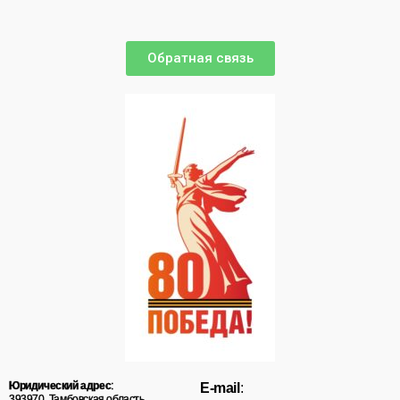
Обратная связь
Юридический адрес
:
E-mail
:
393970, Тамбовская область,