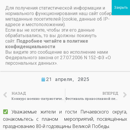
Для получения статистической информации и
Пичаевский дом культуры
нормального функционирования наш сайт собирает
метаданные посетителей (cookie, данные об IP-
Независимая оценка качества организаций культуры Тамбовской области
Министерство культуры Тамбовской области
Льготы на предоставление платных услуг
План мероприятий,
адресе и местоположении).
Если вы не хотите, чтобы эти его данные
посвященных
обрабатывались, то вы должны покинуть
сайт.
Подробнее читайте в политике
празднованию 80-й
конфиденциальности
годовщины Великой
Вы видите это сообщение во исполнение нами
Федерального закона от 27.07.2006 N 152-ФЗ «О
Победы
персональных данных».
21 апреля, 2025
НАЗАД
ВПЕРЕД
Конкурс военно-патриотической песни «Песни Победы»
Фестиваль православной песни
Уважаемые жители и гости Пичаевского округа,
ознакомьтесь с планом мероприятий, посвящённых
празднованию 80-й годовщины Великой Победы.