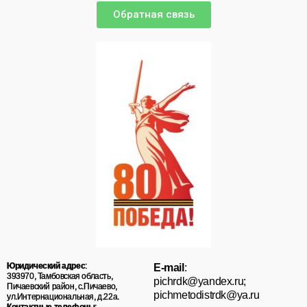
Обратная связь
Юридический адрес
:
E-mail
:
393970, Тамбовская область,
pichrdk@yаndex.ru;
Пичаевский район, с.Пичаево,
pichmetodistrdk@ya.ru
ул.Интернациональная, д.22а.
Контактные телефоны
: