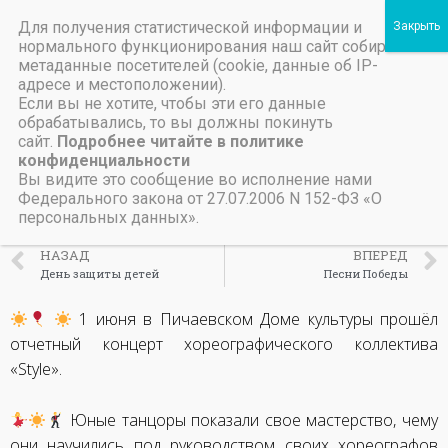
Для получения статистической информации и
Пичаевский дом культуры
нормального функционирования наш сайт собирает
метаданные посетителей (cookie, данные об IP-
Независимая оценка качества организаций культуры Тамбовской области
Министерство культуры Тамбовской области
Льготы на предоставление платных услуг
Отчетный концерт
адресе и местоположении).
Если вы не хотите, чтобы эти его данные
хореографического
обрабатывались, то вы должны покинуть
сайт.
Подробнее читайте в политике
коллектива «Styl»
конфиденциальности
Вы видите это сообщение во исполнение нами
Федерального закона от 27.07.2006 N 152-ФЗ «О
2 июня, 2025
персональных данных».
НАЗАД
ВПЕРЕД
День защиты детей
Песни Победы
1 июня в Пичаевском Доме культуры прошёл
отчетный концерт хореографического коллектива
«Style».
Юные танцоры показали свое мастерство, чему
они научились под руководством своих хореографов