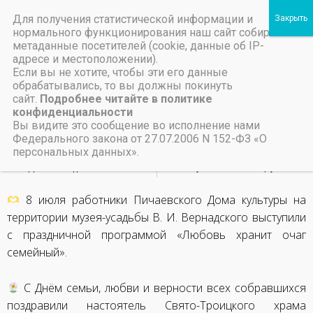
Для получения статистической информации и
Пичаевский дом культуры
нормального функционирования наш сайт собирает
метаданные посетителей (cookie, данные об IP-
Независимая оценка качества организаций культуры Тамбовской области
Министерство культуры Тамбовской области
Льготы на предоставление платных услуг
День семьи, любви и
адресе и местоположении).
Если вы не хотите, чтобы эти его данные
вернсти
обрабатывались, то вы должны покинуть
сайт.
Подробнее читайте в политике
конфиденциальности
19 июля, 2025
Вы видите это сообщение во исполнение нами
Федерального закона от 27.07.2006 N 152-ФЗ «О
персональных данных».
НАЗАД
ВПЕРЕД
День молодежи
Благотворительный концерт «Подари надежду»
8 июля работники Пичаевского Дома культуры на
территории музея-усадьбы В. И. Вернадского выступили
с праздничной программой «Любовь хранит очаг
семейный».
С Днём семьи, любви и верности всех собравшихся
поздравили настоятель Свято-Троицкого храма