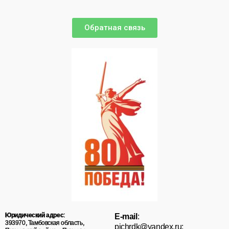
Обратная связь
Юридический адрес
:
E-mail
:
393970, Тамбовская область,
pichrdk@yаndex.ru;