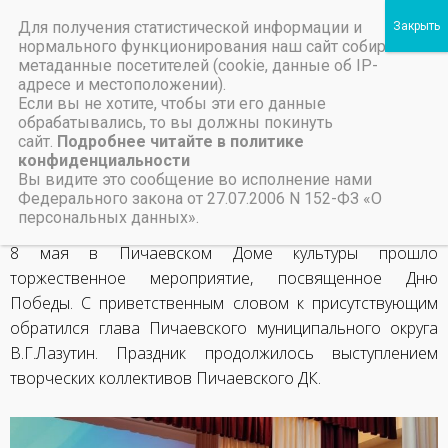
Для получения статистической информации и
Пичаевский дом культуры
нормального функционирования наш сайт собирает
метаданные посетителей (cookie, данные об IP-
Независимая оценка качества организаций культуры Тамбовской области
Министерство культуры Тамбовской области
Льготы на предоставление платных услуг
Великий день весны
адресе и местоположении).
Если вы не хотите, чтобы эти его данные
обрабатывались, то вы должны покинуть
13 мая, 2026
сайт.
Подробнее читайте в политике
конфиденциальности
Вы видите это сообщение во исполнение нами
НАЗАД
ВПЕРЕД
Федерального закона от 27.07.2006 N 152-ФЗ «О
День Победы
Помнит сердце, не забудет никогда
персональных данных».
8 мая в Пичаевском Доме культуры прошло
торжественное мероприятие, посвященное Дню
Победы. С приветственным словом к присутствующим
обратился глава Пичаевского муниципального округа
В.Г.Лазутин. Праздник продолжилось выступлением
творческих коллективов Пичаевского ДК.