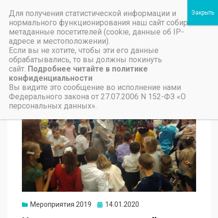
Для получения статистической информации и
Пичаевский дом культуры
нормального функционирования наш сайт собирает
метаданные посетителей (cookie, данные об IP-
Независимая оценка качества организаций культуры Тамбовской области
Министерство культуры Тамбовской области
Льготы на предоставление платных услуг
адресе и местоположении).
Если вы не хотите, чтобы эти его данные
обрабатывались, то вы должны покинуть
сайт.
Подробнее читайте в политике
конфиденциальности
Вы видите это сообщение во исполнение нами
Федерального закона от 27.07.2006 N 152-ФЗ «О
персональных данных».
Мероприятия 2019
14.01.2020