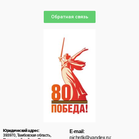
Обратная связь
Юридический адрес
:
E-mail
:
393970, Тамбовская область,
pichrdk@yаndex.ru;