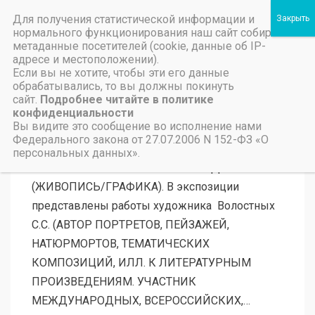
Для получения статистической информации и
Пичаевский дом культуры
нормального функционирования наш сайт собирает
метаданные посетителей (cookie, данные об IP-
Независимая оценка качества организаций культуры Тамбовской области
Министерство культуры Тамбовской области
Льготы на предоставление платных услуг
адресе и местоположении).
Если вы не хотите, чтобы эти его данные
обрабатывались, то вы должны покинуть
Мероприятия 2019
11.03.2019
сайт.
Подробнее читайте в политике
конфиденциальности
«ПЕЙЗАЖИ РОДИНЫ»
Вы видите это сообщение во исполнение нами
Федерального закона от 27.07.2006 N 152-ФЗ «О
В ПИЧАЕВСКОМ РДК 7 МАРТА СОСТОЯЛОСЬ
персональных данных».
ОТКРЫТИЕ ВЫСТАВКИ ПРОИЗВЕДЕНИЙ
(ЖИВОПИСЬ/ГРАФИКА). В экспозиции
представлены работы художника Волостных
С.С. (АВТОР ПОРТРЕТОВ, ПЕЙЗАЖЕЙ,
НАТЮРМОРТОВ, ТЕМАТИЧЕСКИХ
КОМПОЗИЦИЙ, ИЛЛ. К ЛИТЕРАТУРНЫМ
ПРОИЗВЕДЕНИЯМ. УЧАСТНИК
МЕЖДУНАРОДНЫХ, ВСЕРОССИЙСКИХ,…